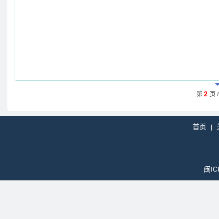
2
第
页 
首页
|
闽IC