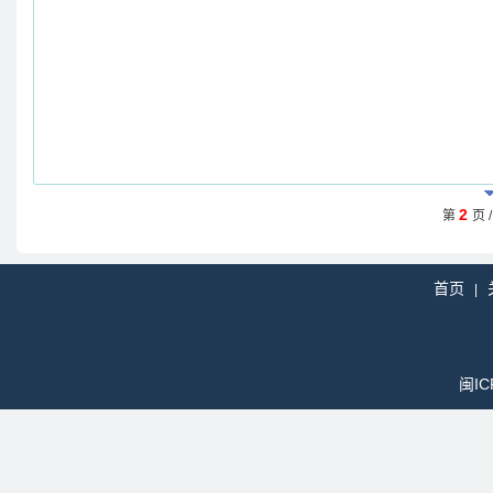
2
第
页 
首页
|
闽IC