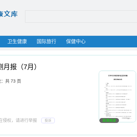
卫生健康
国际旅行
保健中心
测月报（7月）
：共 73 页
存在侵权，请进行举报
投诉
高清阅读