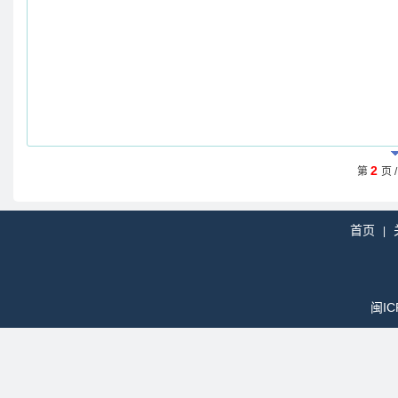
2
第
页 
首页
|
闽IC