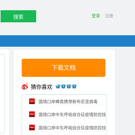
登录
注册
搜索
下载文档
猜你喜欢
国境口岸蜱类携带新布尼亚病毒
国境口岸中东呼吸综合征疫情防控技
SYBR Green荧光PCR检测方法
国境口岸中东呼吸综合征疫情防控技
术规范 第6部分：卫生处理（SN_T4975.6-
（SN_T3884-2014）