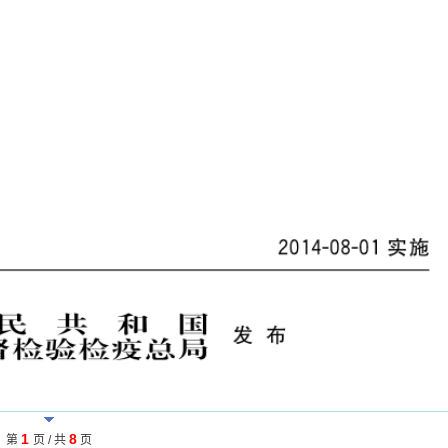
1
8
第
页 / 共
页