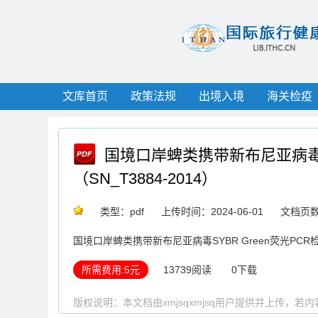
文库首页
政策法规
出境入境
海关检疫
国境口岸蜱类携带新布尼亚病毒SY
（SN_T3884-2014）
类型：pdf
上传时间：2024-06-01
文档页数
国境口岸蜱类携带新布尼亚病毒SYBR Green荧光PCR检测方
所需费用:5元
13739阅读
0下载
版权说明：本文档由xmjsqxmjsq用户提供并上传，