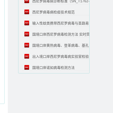
西尼罗病毒病诊断标准（SN_T1762-
PCR检测方法（SN_T3558-2013）
西尼罗病毒病检疫技术规范
2006）
输入性蚊类携带西尼罗病毒与圣路易
（SN_T2868-2011）
国境口岸西尼罗病毒检测方法 实时荧
脑炎病毒的检测方法（SN_T1460-2015）
国境口岸黄热病毒、登革病毒、基孔
光RT-PCR法（SN_T3742-2013）
出入境口岸西尼罗病毒病实验室检验
肯雅病毒、西尼罗病毒的多重实时荧光RT-
国境口岸诺如病毒检测方法
规程（SN_T1761-2006）
PCR检测方法（SN_T3560-2013）
（SN_T2626-2010）