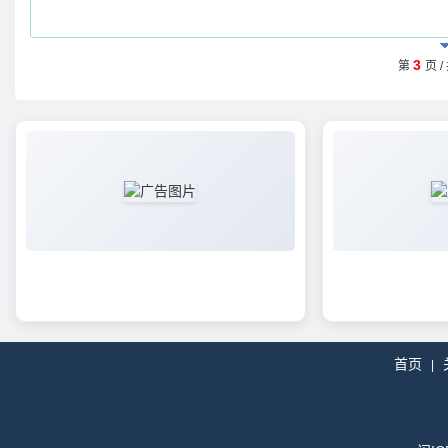
3
第
页 /
首页
|