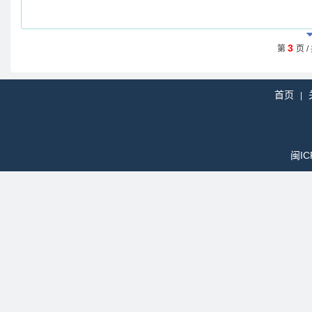
3
第
页 /
首页
|
闽IC