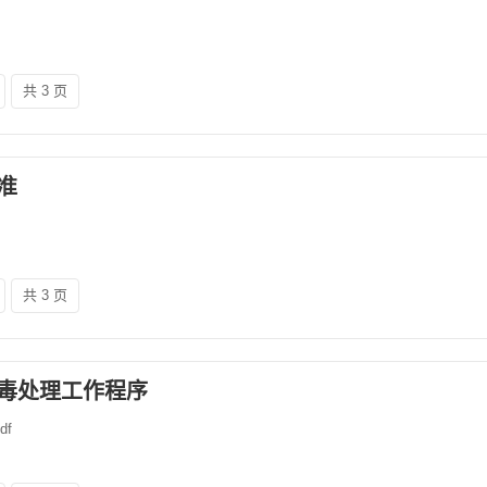
共 3 页
准
共 3 页
毒处理工作程序
f