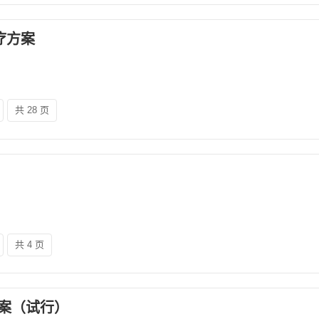
疗方案
共 28 页
共 4 页
案（试行）