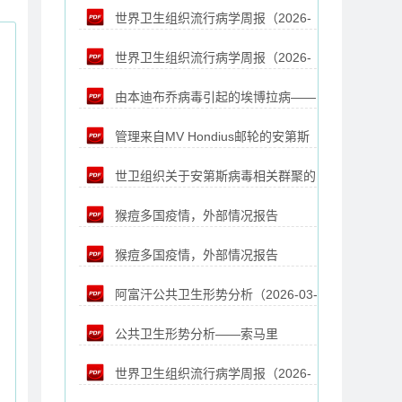
世界卫生组织流行病学周报（2026-
03-20）
世界卫生组织流行病学周报（2026-
03-13）
由本迪布乔病毒引起的埃博拉病——
03-06）
管理来自MV Hondius邮轮的安第斯
刚果民主共和国(2026-05-21)
世卫组织关于安第斯病毒相关群聚的
病毒（ANDV）病例接触者（2026-05-15）
猴痘多国疫情，外部情况报告
MV Hondius邮轮下船及后续乘客和船员的
猴痘多国疫情，外部情况报告
#65（2026-04-30）
技术说明（2026-05-10）
阿富汗公共卫生形势分析（2026-03-
#64（2026-03-26）
公共卫生形势分析——索马里
12）
世界卫生组织流行病学周报（2026-
（2026-03-11）