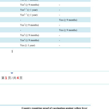
1
4
第
页 / 共
页