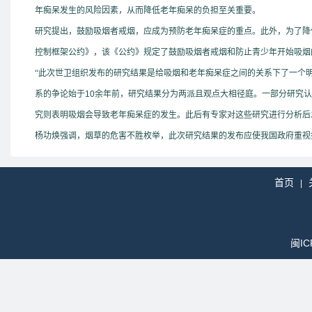
年痴呆发生的风险因素，从而降低老年痴呆的负担至关重要。
研究提出，鼓励吸烟者戒烟，应成为预防老年痴呆症的重点。此外，为了降
控制框架公约》，该《公约》规定了鼓励吸烟者戒烟和防止青少年开始吸烟
“此次世卫组织发布的研究结果是给吸烟和老年痴呆症之间的关系下了一个
系的争论始于
10
余年前，研究结果分为两派且观点大相径庭。一部分研究认
究则表明吸烟会导致老年痴呆症的发生。此后有专家对这些研究进行分析后
杨功焕强调，烟草的危害不胜枚举，此次研究结果的发布应使我国政府重视
首页
|
闽IC