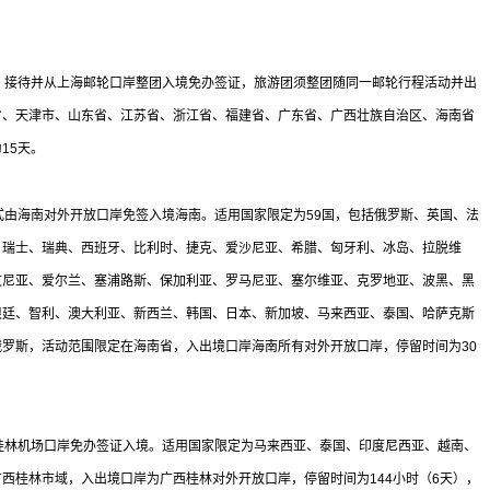
、接待并从上海邮轮口岸整团入境免办签证，旅游团须整团随同一邮轮行程活动并出
省、天津市、山东省、江苏省、浙江省、福建省、广东省、广西壮族自治区、海南省
15天。
式由海南对外开放口岸免签入境海南。适用国家限定为59国，包括俄罗斯、英国、法
、瑞士、瑞典、西班牙、比利时、捷克、爱沙尼亚、希腊、匈牙利、冰岛、拉脱维
文尼亚、爱尔兰、塞浦路斯、保加利亚、罗马尼亚、塞尔维亚、克罗地亚、波黑、黑
根廷、智利、澳大利亚、新西兰、韩国、日本、新加坡、马来西亚、泰国、哈萨克斯
罗斯，活动范围限定在海南省，入出境口岸海南所有对外开放口岸，停留时间为30
桂林机场口岸免办签证入境。适用国家限定为马来西亚、泰国、印度尼西亚、越南、
西桂林市域，入出境口岸为广西桂林对外开放口岸，停留时间为144小时（6天），