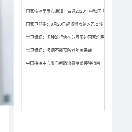
国家疾控局发布通知：做好2023年中秋国庆
游发展
国家卫健委：9月20日起将猴痘纳入乙类传
新冠病毒感染防控工作
世卫组织：多种流行病在苏丹周边国家难民
染病进行管理
世卫组织：吸烟不能预防老年痴呆症
营蔓延 致大量儿童死亡
中国疾控中心发布新版流感疫苗接种指南