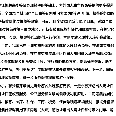
签证机关来华签证办理效率的基础上，为外国人来华旅游等提供更多渠道
，全国71个城市97个口岸签证机关可为国内旅行社组织、接待的外国旅
持续优化过境免签政策。目前，18个省23个城市31个口岸，对53个国
从中国过境前往第三国或地区，可持有效国际旅行证件和联程客票，在规定区
临时商务、会议、旅游等活动提供出行便利。三是实施区域性入境免签政策。
目前，我国已在上海实施外国旅游团邮轮入境15天免签、在海南实施59
入境144小时免签、在广东实施港澳地区外国人组团进入珠三角地区和汕
一步简化邮轮及船员查验手续，推行随船查验方式，提高通关效率，助力
旅游产品，吸引更多访问港邮轮来华和外籍旅客登陆观光。下一步，国家
管理政策措施，进一步服务保障我国旅游业发展。
表示，将多措并举满足境外游客入境旅游需求。一是积极推动出入境证件
境证件在政务服务、公共服务和互联网领域便利化应用，目前港澳台居民
、教育、医疗、社保、工商、税务、住宿等领域35项便利；推动外籍游
港澳台游客持用来往内地（大陆）通行证等出入境证件预订景区门票、购