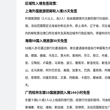
区域性入境免签政策：
上海外国旅游团邮轮入境15天免签
外国旅游团（2人以上，含2人）经由我国境内注册的旅行社组织
境。活动范围限定沿海省份和北京市，即上海市、辽宁省、河北
内的邮轮靠泊港口所在城市及其周边城市行政区域内，停留时间为
海南59国入境旅游30天免签
59国人员可通过旅行社邀请接待、单位邀请接待或自行申报等方
国、德国、挪威、乌克兰、意大利、奥地利、芬兰、荷兰、丹麦
亚、立陶宛、卢森堡、马耳他、波兰、葡萄牙、斯洛伐克、斯洛
山、北马其顿、阿尔巴尼亚、美国、加拿大、巴西、墨西哥、阿
坦、菲律宾、印度尼西亚、文莱、阿联酋、卡塔尔、摩纳哥、白俄
天。
广西桂林东盟10国旅游团入境144小时免签
东盟十国2人或2人以上组成的旅行团，经旅行社组织接待，可由
柬埔寨、老挝、缅甸、新加坡、文莱、菲律宾，活动范围限定在广