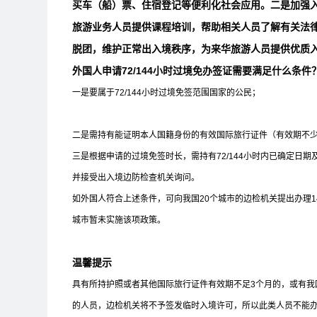
买车（船）票、住宿登记等便利化社会应用。二是加强
旅游业务人员提供课程培训，帮助相关人员了解有关法
脱团，维护正常出入境秩序，为来华旅游人员提供优质
外国人申请72/144小时过境免办签证需要满足什么条件
一是要属于72/144小时过境免签范围国家的公民；
二是需持有能证明本人国籍身份的有效国际旅行证件（有效期不少
三是根据申请的过境免签时长，需持有72/144小时内已确定日
并接受出入境边防检查机关询问。
如外国人符合上述条件，可向我国20个城市的边检机关提出办理1
城市暂未实施该项政策。
温馨提示
具有所持护照或者其他国际旅行证件有效期不足3个月的，或有我
的人员，边检机关将不予签发临时入境许可，所以此类人员不能办理