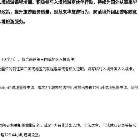
入境旅游课程培训。积极参与入境旅游商伙伴行动，持续为国外从事来华
律政策，提升旅游服务质量，规范来华旅游行为，防范境外组团游客随意
入境旅游服务。
？
于3个月），符合前往第三国或地区入境条件；
期及座位的前往第三国或地区的联程客票或者相关证明，填写临时入境外国人入境卡，
44小时过境免签申请，或向3个城市的边检机关提出办理72小时过境免签申请，其他
国签证机关拒签章戳记的，或5年内有非法出入境、非法居留、非法就业记录等情形
72/144小时过境免签。