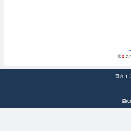
2
第
页 
首页
|
闽IC