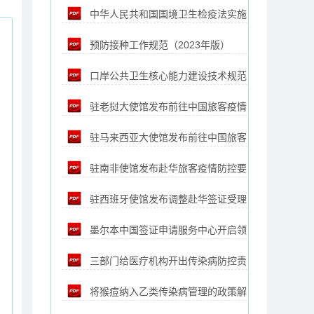
中华人民共和国国境卫生检疫法实施
预防接种工作规范（2023年版）
细则
口岸公共卫生核心能力建设技术规范
驻老挝大使馆发布前往中国旅客疫情
驻马来西亚大使馆发布前往中国旅客
防控要求的通知
驻南非使馆发布赴华旅客疫情防控要
疫情防控要求的通知
驻西班牙使馆发布调整赴华签证受理
求的通知
墨尔本中国签证申请服务中心开启领
范围和要求的通知
三部门给医疗机构开出传染病防控责
事认证代办业务 中领馆发通知
将猴痘纳入乙类传染病管理的政策解
任清单