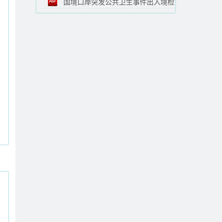
国境口岸突发公共卫生事件出入境检
法
验检疫应急处理规定